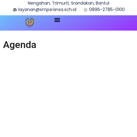
Nengahan, Trimurti, Srandakan, Bantul
layanan@smpsransa.sch.id
0896-2785-0100
Program Sekolah
Denah Sekolah
Agenda